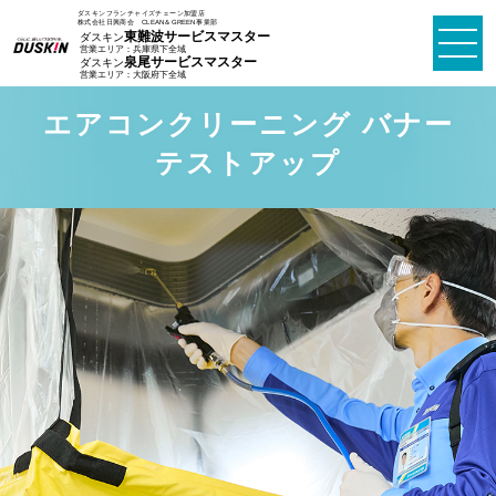
ュ
コ
ダスキンフランチャイズチェーン加盟店
ー
株式会社日興商会 CLEAN＆GREEN事業部
東難波サービスマスター
ダスキン
ン
メ
営業エリア：兵庫県下全域
泉尾サービスマスター
ダスキン
ニ
テ
営業エリア：大阪府下全域
ュ
ン
ー
エアコンクリーニング バナー
ツ
テストアップ
へ
ス
キ
ッ
プ